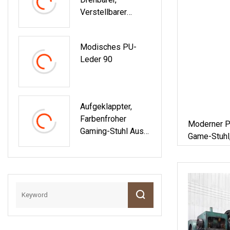
Stuhl Mit
Verstellbarer
Lordosenstütze
Computer-Silla-
Büro-Gaming-Stuhl
Modisches PU-
Aus PU-Leder Mit
Leder 90
Hoher Rückenlehne
Aufgeklappter,
Farbenfroher
Moderner P
Gaming-Stuhl Aus
Game-Stuhl
PU-Leder Aus
Gaming-Stu
Metall Mit Gutem
Preis Kt911ys