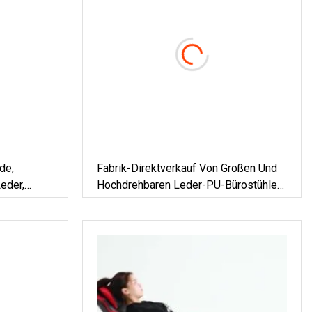
de,
Fabrik-Direktverkauf Von Großen Und
eder,
Hochdrehbaren Leder-PU-Bürostühlen,
üro-Gamer-
Ergonomischen Gaming-Stuhlen
-PC-Spiele