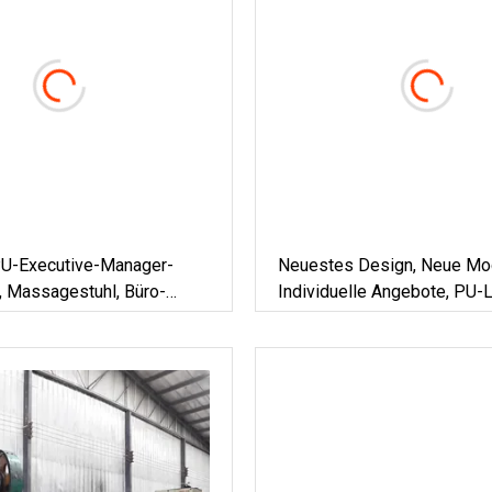
U-Executive-Manager-
Neuestes Design, Neue Mo
, Massagestuhl, Büro-
Individuelle Angebote, PU-L
hl
Scorpion PRO, Schwarzer B
Gaming-Stuhl Für Computer