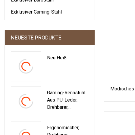
Exklusiver Gaming-Stuhl
NEUESTE PRODUKTE
Neu Heiß
Modisches
Gaming-Rennstuhl
Aus PU-Leder,
Drehbarer,
Bequemer,
Ergonomischer
Ergonomischer,
Racing-Gaming-
Drehbarer,