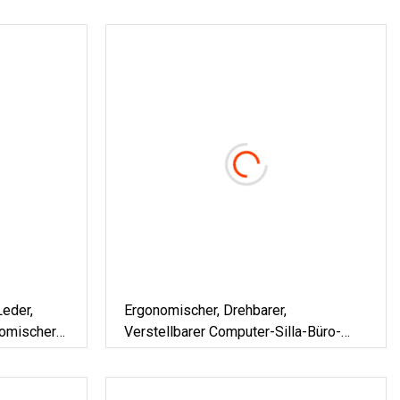
eder,
Ergonomischer, Drehbarer,
nomischer
Verstellbarer Computer-Silla-Büro-
Gaming-Stuhl Aus PU-Leder Mit Hoher
Rückenlehne