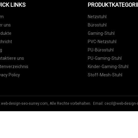
ICK LINKS
PRODUKTKATEGORI
im
Netzstuhl
r uns
Bürostuhl
odukte
Gaming-Stuhl
hricht
PVC-Netzstuhl
g
PU-Bürostuhl
taktiere uns
PU-Gaming-Stuhl
tenverzeichnis
Kinder-Gaming-Stuhl
vacy Policy
Stoff-Mesh-Stuhl
.web-design-seo-surrey.com, Alle Rechte vorbehalten. Email:
cecil@web-design-