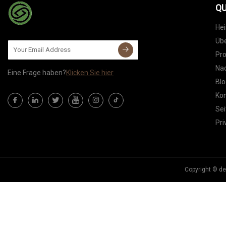
QU
He
Übe
Pr
Nac
Eine Frage haben?
Klicken Sie hier
Blo
Kon
Sei
Pri
Copyright © de