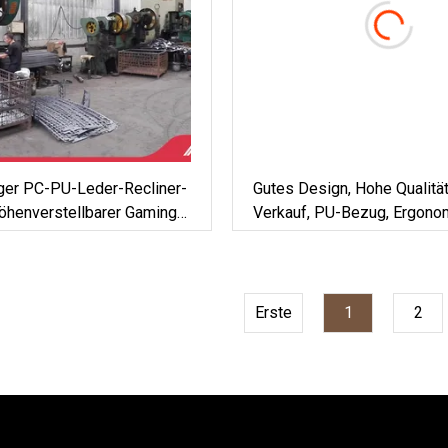
iger PC-PU-Leder-Recliner-
Gutes Design, Hohe Qualität
henverstellbarer Gaming-
Verkauf, PU-Bezug, Ergono
Shilla-Spielkonsolen-PC-G
Racing-Gaming-Stuhl
Erste
1
2