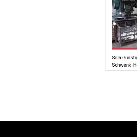
Silla Günst
Schwenk-Hö
Stuhl