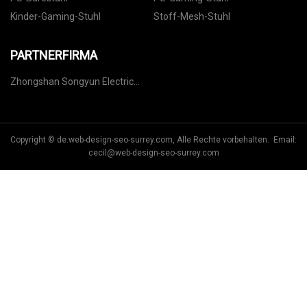
Kinder-Gaming-Stuhl
Stoff-Mesh-Stuhl
PARTNERFIRMA
Zhongshan Songyun Electric
Appliance Co., Ltd.
Copyright © de.web-design-seo-surrey.com, Alle Rechte vorbehalten. Email:
cecil@web-design-seo-surrey.com