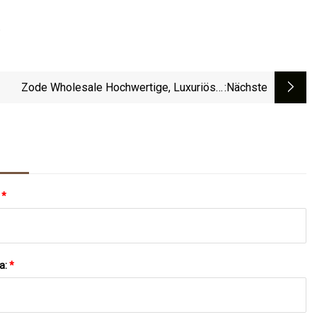
.
Zode Wholesale Hochwertige, Luxuriöse,
:nächste
Ergonomische Computer-Büro-Chefstühle Aus
Anilinleder
:
*
a:
*