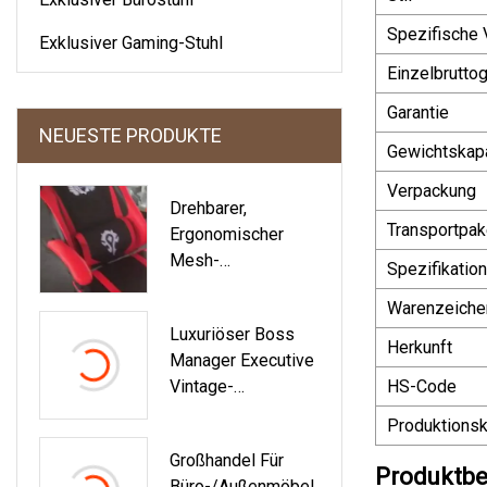
Spezifische
Exklusiver Gaming-Stuhl
Einzelbrutto
Garantie
NEUESTE PRODUKTE
Gewichtskapa
Verpackung
Drehbarer,
Transportpak
Ergonomischer
Mesh-
Spezifikation
Konferenzstuhl Aus
Warenzeiche
Leder Für
Luxuriöser Boss
Computer- Und
Herkunft
Manager Executive
Rennsport-
Vintage-
HS-Code
Bürostühle
Büroschreibtisch
Produktionsk
Aus PU Mit Hoher
Großhandel Für
Rückenlehne,
Produktbe
Büro-/Außenmöbel,