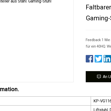
Faltbare
Gaming-
Feedback 1 Wie i
für ein 40HQ. W
An U
rmation.
KP-VG11
Liftstuhl,