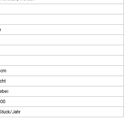
e
 cm
cht
ebei
000
Stück/Jahr