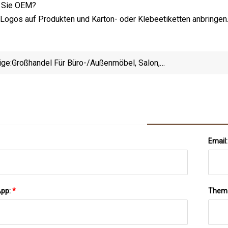
n Sie OEM?
 Logos auf Produkten und Karton- oder Klebeetiketten anbringen
ige:
Großhandel Für Büro-/Außenmöbel, Salon,
Flughafen, Krankenhaus, Wartereihenstuhl,
Raumbalkensitze, Polyurethan, 3-Sitzer-Link-PU-
Kissen, Lounge-Sitz, Wartestuhl
Email
App:
*
Them