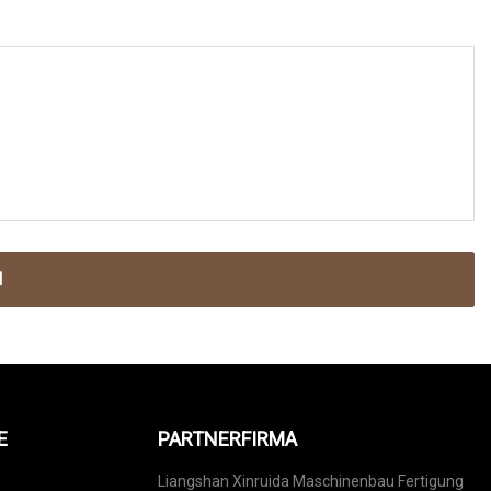
N
E
PARTNERFIRMA
Liangshan Xinruida Maschinenbau Fertigung