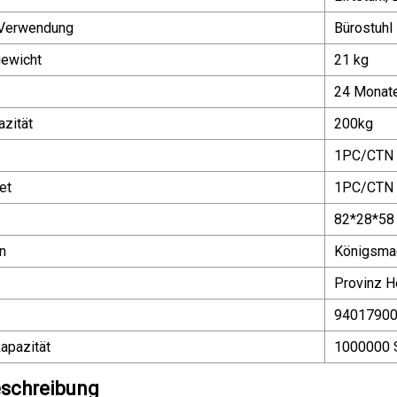
 Verwendung
Bürostuhl
gewicht
21 kg
24 Monat
zität
200kg
1PC/CTN
et
1PC/CTN
82*28*58
n
Königsma
Provinz H
9401790
apazität
1000000 
schreibung