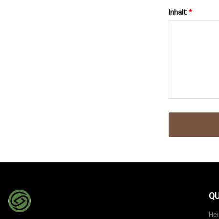
Inhalt:
*
QU
He