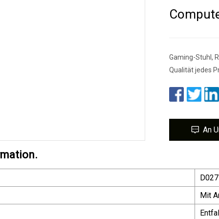
Compute
Gaming-Stuhl, R
Qualität jedes 
An U
rmation.
D027
Mit A
Entfa