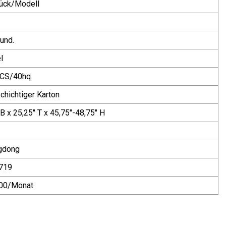
ück/Modell
und.
l
CS/40hq
chichtiger Karton
 B x 25,25" T x 45,75"-48,75" H
gdong
719
00/Monat