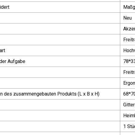
dert
Maßg
Neu
Akzen
Freit
art
Hochw
der Aufgabe
78*3
Freit
Ergon
 des zusammengebauten Produkts (L x B x H)
68*7
Gitt
Heim
1 Stü