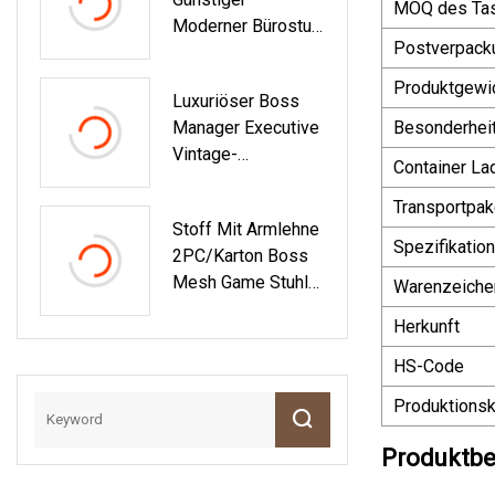
Manager-PU +
MOQ des Tas
Moderner Bürostuhl
PVC-Bezug, 62 X
Postverpack
Mit Schwarzem
22,5 X 55 Cm,
Netzrücken,
Bürostuhl
Produktgewi
Luxuriöser Boss
Ergonomisch, Für
Manager Executive
Besonderhei
Führungskräfte,
Vintage-
Drehbar, Computer,
Container La
Büroschreibtisch
PU + PVC-Bezug,
Aus PU Mit Hoher
Transportpak
62 X 22,5 X 55 Cm
Stoff Mit Armlehne
Rückenlehne,
Spezifikation
2PC/Karton Boss
Übergroß, Brauner
Mesh Game Stuhl
Büro-Imitat-
Warenzeiche
Büromöbel Hohe
Liegeschreibtisch,
Herkunft
Qualität
Drehbare
Bürostühle Aus
HS-Code
Echtem Leder Mit
Produktionsk
Liegefunktion
Produktbe