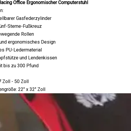
Racing Office Ergonomischer Computerstuhl
n:
llbarer Gasfederzylinder
ünf-Sterne-Fußkreuz
bewegende Rollen
 und ergonomisches Design
es PU-Ledermaterial
opfstütze und Lendenkissen
it bis zu 300 Pfund
 Zoll - 50 Zoll
ngröße: 22" x 32" Zoll