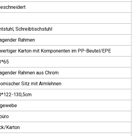
eschneidert
tstuhl, Schreibtischstuhl
ragender Rahmen
ertiger Karton mit Komponenten im PP-Beutel/EPE
3*65
ragender Rahmen aus Chrom
omischer Sitz mit Armlehnen
0*122-130,5cm
ergewebe
büro
ck/Karton