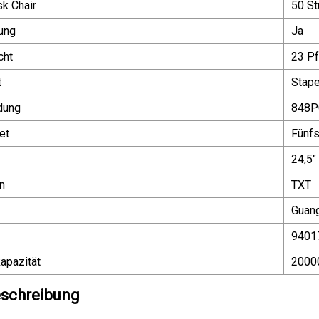
k Chair
50 St
ung
Ja
cht
23 Pf
t
Stape
dung
848P
et
Fünfs
24,5"
n
TXT
Guan
9401
apazität
2000
schreibung