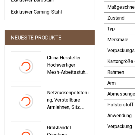
Maßgeschnei
Exklusiver Gaming-Stuhl
Zustand
Typ
NEUESTE PRODUKTE
Merkmale
Verpackungs
China Hersteller
Kartongröße 
Hochwertiger
Mesh-Arbeitsstuhl,
Rahmen
Verstellbarer,
Arm
Ergonomischer,
Netzrückenpolsteru
Bequemer
Abmessungen
Ng, Verstellbare
Bürodrehstuhl
Polsterstoff
Armlehnen, Sitz,
Stoffkissen, Sitz
Anwendung
Mit Hoher
Verpackung
Großhandel
Rückenlehne,
Günstiger