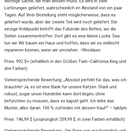
wichtige Sache, die man wissen muss: Es wird in zwei
Lieferungen geliefert, wahrscheinlich im Abstand von ein paar
Tagen. Auf Ihrer Bestellung steht möglicherweise, dass es
geliefert wurde, aber der zweite Teil wird noch geliefert. Der
einzige Kritikpunkt betrifft das Fußende des Bettes, wo die
Seiten zusammentreffen. Dort gibt es eine kleine Lücke. Das
tun wir Wir bauen ein Haus und hoffen, dass wir es vielleicht
reparieren können, wenn wir umziehen. –Rhodauni
Preis: 992 $+ (erhältlich in den Größen Twin–California King und
drei Farben)
Vielversprechende Bewertung: „Absolut perfekt für das, was ich
brauchte! Ja, es ist eine Bank für unsere Katzen. Stark und
robust, sogar unser Hundetier kann dort liegen, ohne
befürchten zu müssen, dass es kaputt geht. Ich liebe das
Muster, alles daran. 100 % zufrieden mit diesem Kauf!“ – tabilyni
Preis: 146,99 $ (ursprünglich 209,99 $, in zwei Farben erhältlich)
Vielversprechende Bewertung: „Der Preis war erschwinglich und