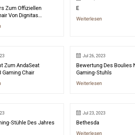
s Zum Offiziellen
E
air Von Dignitas
Weiterlesen
n
023
Jul 26, 2023
ht Zum AndaSeat
Bewertung Des Boulies N
 Gaming Chair
Gaming-Stuhls
n
Weiterlesen
023
Jul 23, 2023
ing-Stühle Des Jahres
Bethesda
Weiterlesen