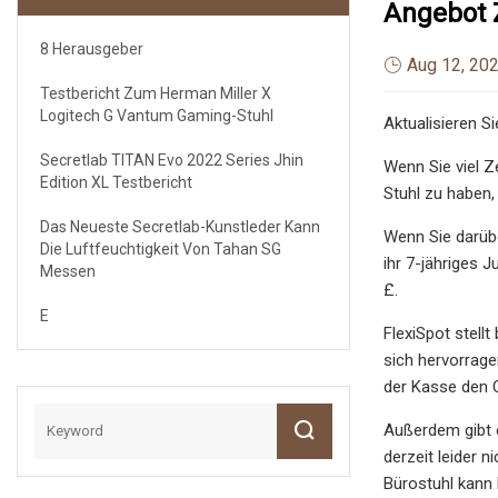
Angebot 
8 Herausgeber
Aug 12, 20
Testbericht Zum Herman Miller X
Logitech G Vantum Gaming-Stuhl
Aktualisieren S
Secretlab TITAN Evo 2022 Series Jhin
Wenn Sie viel Z
Edition XL Testbericht
Stuhl zu haben,
Das Neueste Secretlab-Kunstleder Kann
Wenn Sie darübe
Die Luftfeuchtigkeit Von Tahan SG
ihr 7-jähriges 
Messen
£.
E
FlexiSpot stell
sich hervorrage
der Kasse den C
Außerdem gibt e
derzeit leider n
Bürostuhl kann 