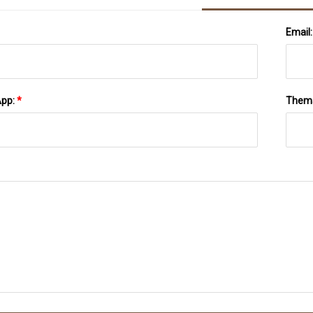
Email
App:
*
Them