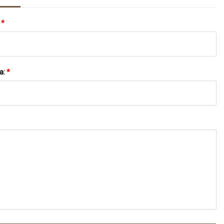
:
*
a:
*