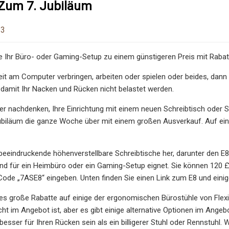
Zum 7. Jubiläum
23
ie Ihr Büro- oder Gaming-Setup zu einem günstigeren Preis mit Rabat
eit am Computer verbringen, arbeiten oder spielen oder beides, dann 
 damit Ihr Nacken und Rücken nicht belastet werden.
r nachdenken, Ihre Einrichtung mit einem neuen Schreibtisch oder Stu
Jubiläum die ganze Woche über mit einem großen Ausverkauf. Auf eini
t beeindruckende höhenverstellbare Schreibtische her, darunter den E
nd für ein Heimbüro oder ein Gaming-Setup eignet. Sie können 120 £ 
ode „7ASE8“ eingeben. Unten finden Sie einen Link zum E8 und einige
s große Rabatte auf einige der ergonomischen Bürostühle von FlexiS
icht im Angebot ist, aber es gibt einige alternative Optionen im Ange
besser für Ihren Rücken sein als ein billigerer Stuhl oder Rennstuhl