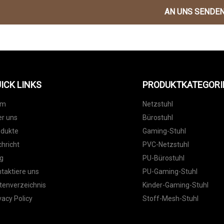
AN UNS SENDE
ICK LINKS
PRODUKTKATEGORI
im
Netzstuhl
r uns
Bürostuhl
odukte
Gaming-Stuhl
hricht
PVC-Netzstuhl
g
PU-Bürostuhl
taktiere uns
PU-Gaming-Stuhl
tenverzeichnis
Kinder-Gaming-Stuhl
vacy Policy
Stoff-Mesh-Stuhl