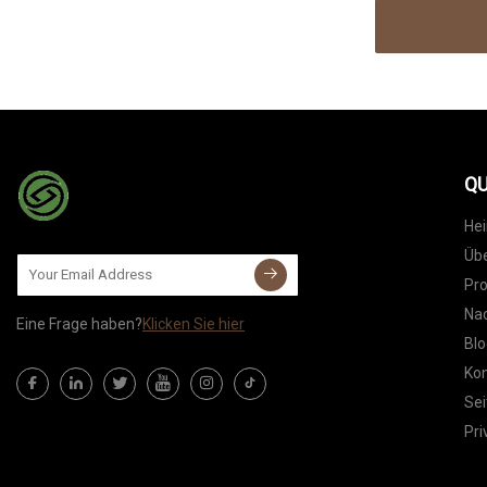
QU
He
Übe
Pr
Nac
Eine Frage haben?
Klicken Sie hier
Blo
Kon
Sei
Pri